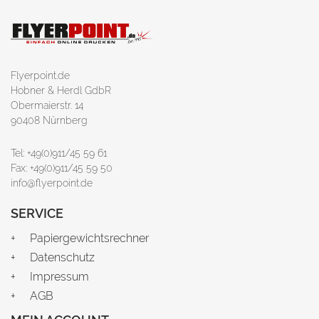
Flyerpoint.de
Hobner & Herdl GdbR
Obermaierstr. 14
90408 Nürnberg
Tel: +49(0)911/45 59 61
Fax: +49(0)911/45 59 50
info@flyerpoint.de
SERVICE
Papiergewichtsrechner
Datenschutz
Impressum
AGB